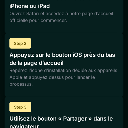
iPhone ou iPad
Ouvrez Safari et accédez à notre page d’accueil
officielle pour commencer.
Step 2
Appuyez sur le bouton iOS près du bas
de la page d’accueil
Repérez l’icône d’installation dédiée aux appareils
Apple et appuyez dessus pour lancer le
processus.
Step 3
Utilisez le bouton « Partager » dans le
navigateur