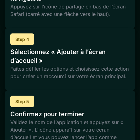
Appuyez sur l’icône de partage en bas de l’écran
Safari (carré avec une flèche vers le haut).
Step 4
Sélectionnez « Ajouter à l’écran
d’accueil »
Faites défiler les options et choisissez cette action
pour créer un raccourci sur votre écran principal.
Step 5
Confirmez pour terminer
Validez le nom de l’application et appuyez sur «
Ajouter ». L’icône apparaît sur votre écran
d’accueil et vous pouvez lancer l’app comme