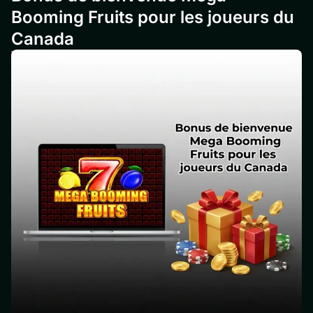
Booming Fruits pour les joueurs du
Canada