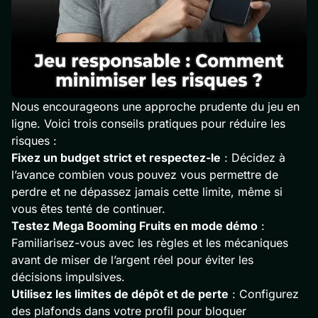
Nous encourageons une approche prudente du jeu en
ligne. Voici trois conseils pratiques pour réduire les
risques :
Fixez un budget strict et respectez-le
: Décidez à
l’avance combien vous pouvez vous permettre de
perdre et ne dépassez jamais cette limite, même si
vous êtes tenté de continuer.
Testez Mega Booming Fruits en mode démo
:
Familiarisez-vous avec les règles et les mécaniques
avant de miser de l’argent réel pour éviter les
décisions impulsives.
Utilisez les limites de dépôt et de perte
: Configurez
des plafonds dans votre profil pour bloquer