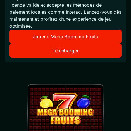
licence valide et accepte les méthodes de
paiement locales comme Interac. Lancez-vous dès
maintenant et profitez d’une expérience de jeu
optimisée.
Jouer à Mega Booming Fruits
Télécharger