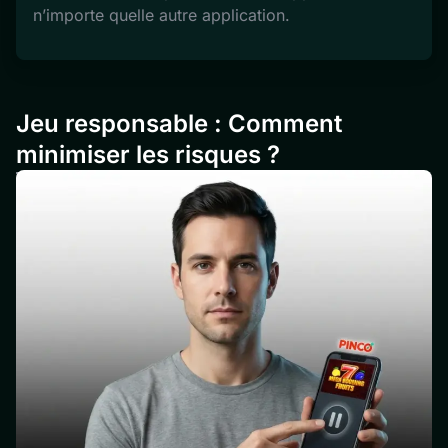
n’importe quelle autre application.
Jeu responsable : Comment
minimiser les risques ?