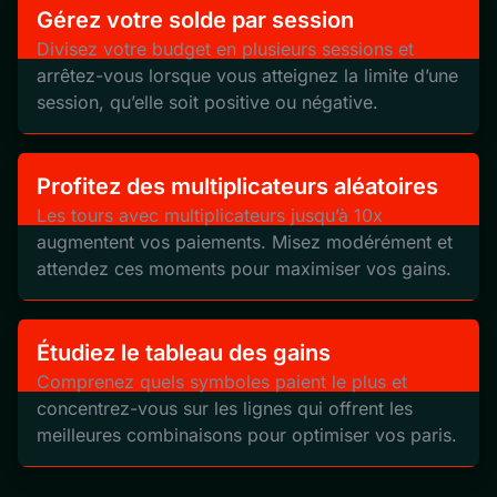
Gérez votre solde par session
Divisez votre budget en plusieurs sessions et
arrêtez-vous lorsque vous atteignez la limite d’une
session, qu’elle soit positive ou négative.
Profitez des multiplicateurs aléatoires
Les tours avec multiplicateurs jusqu’à 10x
augmentent vos paiements. Misez modérément et
attendez ces moments pour maximiser vos gains.
Étudiez le tableau des gains
Comprenez quels symboles paient le plus et
concentrez-vous sur les lignes qui offrent les
meilleures combinaisons pour optimiser vos paris.