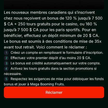
Les nouveaux membres canadiens qui s’inscrivent
chez nous reçoivent un bonus de 120 % jusqu’à 7 500
$ CA + 250 tours gratuits pour le casino, ou 160 %
jusqu’à 7 500 $ CA pour les paris sportifs. Pour en
bénéficier, effectuez un dépôt minimum de 20 $ CA.
Le bonus est soumis à des conditions de mise de 35x
avant tout retrait. Voici comment le réclamer :
Créez un compte en remplissant le formulaire d’inscription.
Effectuez votre premier dépôt d’au moins 20 $ CA.
Le bonus est crédité automatiquement sur votre compte.
Activez les tours gratuits dans la section promotions si
nécessaire.
Respectez les exigences de mise pour débloquer les fonds
bonus et jouer à Mega Booming Fruits.
Réclamer