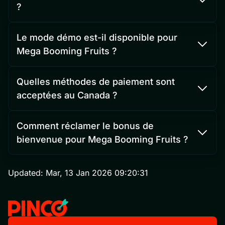
?
Le mode démo est-il disponible pour
Mega Booming Fruits ?
Quelles méthodes de paiement sont
acceptées au Canada ?
Comment réclamer le bonus de
bienvenue pour Mega Booming Fruits ?
Updated:
Mar, 13 Jan 2026 09:20:31