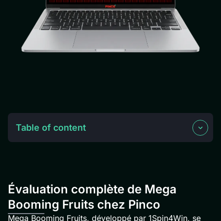
Table of content
Évaluation complète de Mega
Booming Fruits chez Pinco
Mega Booming Fruits, développé par 1Spin4Win, se