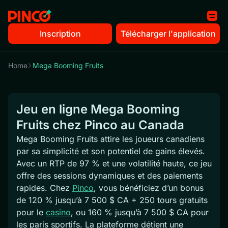
Inscription
Télécharger l'application
Home
Mega Booming Fruits
Jeu en ligne Mega Booming
Fruits chez Pinco au Canada
Mega Booming Fruits attire les joueurs canadiens
par sa simplicité et son potentiel de gains élevés.
Avec un RTP de 97 % et une volatilité haute, ce jeu
offre des sessions dynamiques et des paiements
rapides. Chez
Pinco
, vous bénéficiez d’un bonus
de 120 % jusqu’à 7 500 $ CA + 250 tours gratuits
pour le
casino
, ou 160 % jusqu’à 7 500 $ CA pour
les paris sportifs. La plateforme détient une