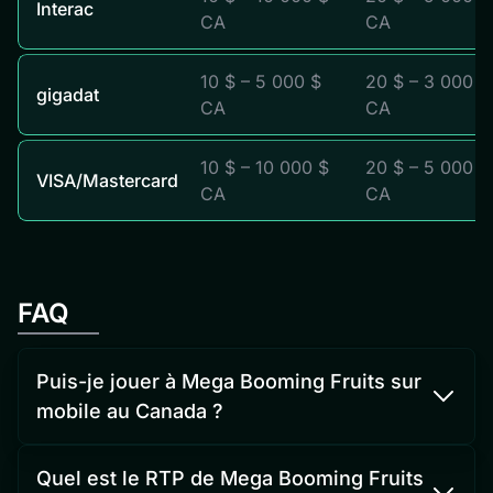
Interac
CA
CA
10 $ – 5 000 $
20 $ – 3 000 $
gigadat
CA
CA
10 $ – 10 000 $
20 $ – 5 000 $
VISA/Mastercard
CA
CA
FAQ
Puis-je jouer à Mega Booming Fruits sur
mobile au Canada ?
Quel est le RTP de Mega Booming Fruits