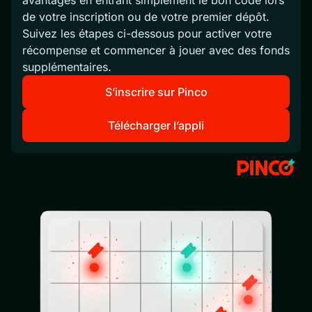
avantages en entrant simplement le bon code lors
de votre inscription ou de votre premier dépôt.
Suivez les étapes ci-dessous pour activer votre
récompense et commencer à jouer avec des fonds
supplémentaires.
S’inscrire sur Pinco
Télécharger l’appli