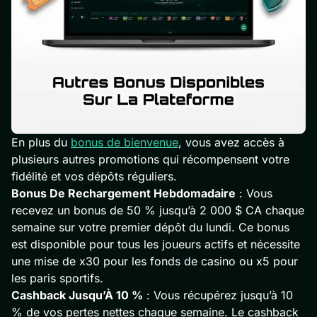
En plus du
bonus de bienvenue
, vous avez accès à
plusieurs autres promotions qui récompensent votre
fidélité et vos dépôts réguliers.
Bonus De Rechargement Hebdomadaire
: Vous
recevez un bonus de 50 % jusqu’à 2 000 $ CA chaque
semaine sur votre premier dépôt du lundi. Ce bonus
est disponible pour tous les joueurs actifs et nécessite
une mise de x30 pour les fonds de casino ou x5 pour
les paris sportifs.
Cashback Jusqu’À 10 %
: Vous récupérez jusqu’à 10
% de vos pertes nettes chaque semaine. Le cashback