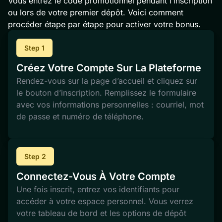
Vous entrez le code promotionnel pendant l’inscription
ou lors de votre premier dépôt. Voici comment
procéder étape par étape pour activer votre bonus.
Step 1
Créez Votre Compte Sur La Plateforme
Rendez-vous sur la page d’accueil et cliquez sur
le bouton d’inscription. Remplissez le formulaire
avec vos informations personnelles : courriel, mot
de passe et numéro de téléphone.
Step 2
Connectez-Vous À Votre Compte
Une fois inscrit, entrez vos identifiants pour
accéder à votre espace personnel. Vous verrez
votre tableau de bord et les options de dépôt