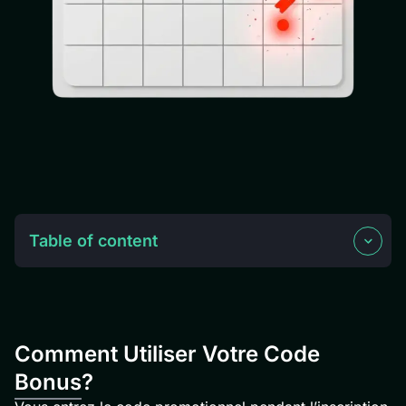
Table of content
Comment Utiliser Votre Code
Bonus?